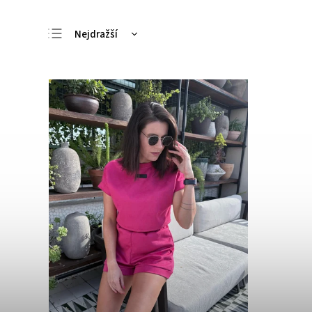
Nejdražší
Nejlevnější
Nejprodávanější
Abecedně