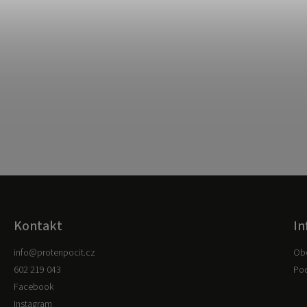
Kontakt
In
info
@
protenpocit.cz
Ob
602 219 043
Pod
Facebook
Instagram