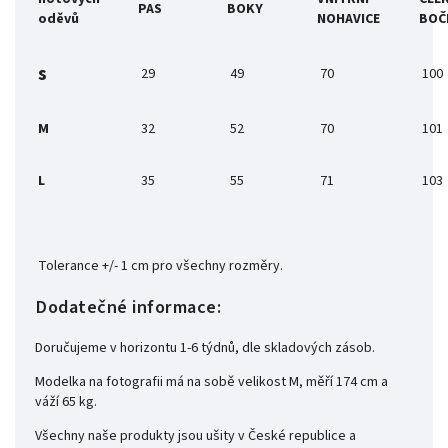
PAS
BOKY
oděvů
NOHAVICE
BOČ
s
29
49
70
100
M
32
52
70
101
L
35
55
71
103
Tolerance +/- 1 cm pro všechny rozměry.
Dodatečné informace:
Doručujeme v horizontu 1-6 týdnů, dle skladových zásob.
Modelka na fotografii má na sobě velikost M, měří 174 cm a
váží 65 kg.
Všechny naše produkty jsou ušity v České republice a