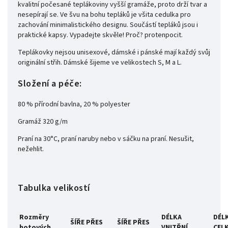
kvalitní počesané teplákoviny vyšší gramáže, proto drží tvar a
nesepírají se. Ve švu na bohu tepláků je všita cedulka pro
zachování minimalistického designu. Součástí tepláků jsou i
praktické kapsy. Vypadejte skvěle! Proč? protenpocit.
Teplákovky nejsou unisexové, dámské i pánské mají každý svůj
originální střih. Dámské šijeme ve velikostech S, M a L.
Složení a péče:
80 % přírodní bavlna, 20 % polyester
Gramáž 320 g/m
Praní na 30°C, praní naruby nebo v sáčku na praní. Nesušit,
nežehlit.
Tabulka velikostí
Rozměry
DÉLKA
DÉL
ŠÍŘE PŘES
ŠÍŘE PŘES
hotových
VNITŘNÍ
CEL